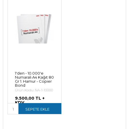
1'den - 10.000'e
Numaralı A4 Kağıt 80
Gr 1. Hamur - Copier
Bond
Ürün Kodu: NA-1-10000
9.500,00 TL +
KDV
11.400,00 TL (KDV
SEPETE EKLE
Dahil)