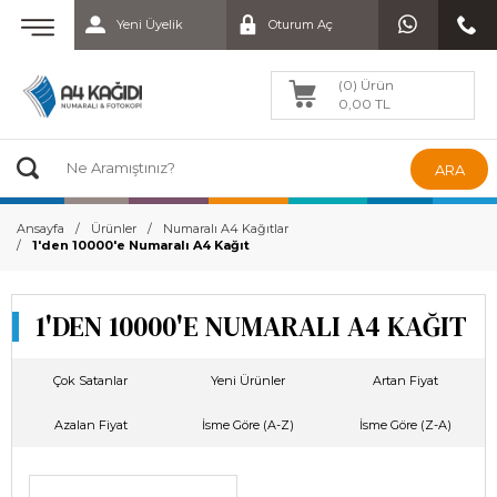
Yeni Üyelik
Oturum Aç
(0) Ürün
0,00 TL
ARA
Ansayfa
Ürünler
Numaralı A4 Kağıtlar
1'den 10000'e Numaralı A4 Kağıt
1'DEN 10000'E NUMARALI A4 KAĞIT
Çok Satanlar
Yeni Ürünler
Artan Fiyat
Azalan Fiyat
İsme Göre (A-Z)
İsme Göre (Z-A)