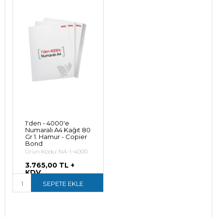
1'den - 4000'e
Numaralı A4 Kağıt 80
Gr 1. Hamur - Copier
Bond
Ürün Kodu: NA-1-4000
3.765,00 TL +
KDV
4.518,00 TL (KDV
SEPETE EKLE
Dahil)