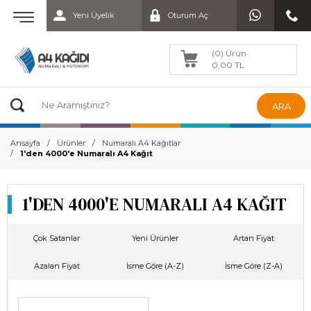
Yeni Üyelik
Oturum Aç
(0) Ürün
0,00 TL
ARA
Ansayfa
Ürünler
Numaralı A4 Kağıtlar
1'den 4000'e Numaralı A4 Kağıt
1'DEN 4000'E NUMARALI A4 KAĞIT
Çok Satanlar
Yeni Ürünler
Artan Fiyat
Azalan Fiyat
İsme Göre (A-Z)
İsme Göre (Z-A)