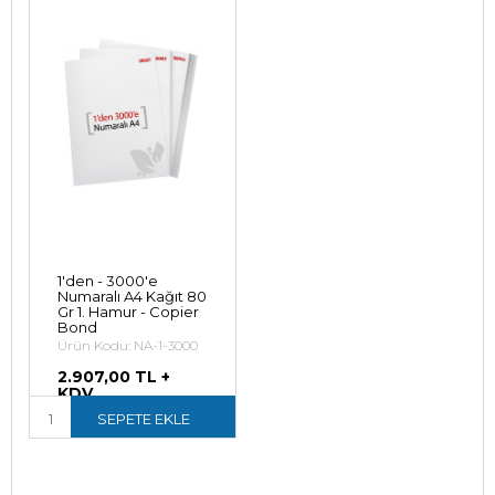
1'den - 3000'e
Numaralı A4 Kağıt 80
Gr 1. Hamur - Copier
Bond
Ürün Kodu: NA-1-3000
2.907,00 TL +
KDV
3.488,40 TL (KDV
SEPETE EKLE
Dahil)