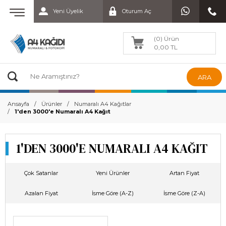
Yeni Üyelik
Oturum Aç
(0) Ürün
0,00 TL
ARA
Ansayfa
Ürünler
Numaralı A4 Kağıtlar
1'den 3000'e Numaralı A4 Kağıt
1'DEN 3000'E NUMARALI A4 KAĞIT
Çok Satanlar
Yeni Ürünler
Artan Fiyat
Azalan Fiyat
İsme Göre (A-Z)
İsme Göre (Z-A)