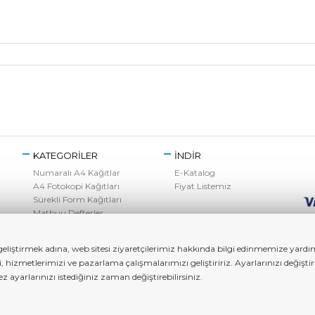
KATEGORİLER
İNDİR
Numaralı A4 Kağıtlar
E-Katalog
A4 Fotokopi Kağıtları
Fiyat Listemiz
Sürekli Form Kağıtları
Matbuu Defterler
Kırtasiye Ürünleri
Toner Grubu
liştirmek adına, web sitesi ziyaretçilerimiz hakkında bilgi edinmemize yardımc
zi, hizmetlerimizi ve pazarlama çalışmalarımızı geliştiririz. Ayarlarınızı değ
ayarlarınızı istediğiniz zaman değiştirebilirsiniz.