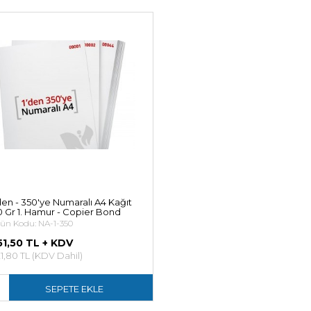
den - 350'ye Numaralı A4 Kağıt
 Gr 1. Hamur - Copier Bond
ün Kodu: NA-1-350
51,50 TL + KDV
1,80 TL (KDV Dahil)
SEPETE EKLE