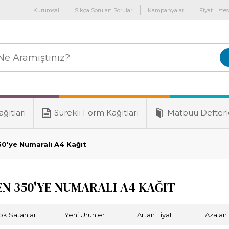
Kurumsal
Sıkça Sorulan Sorular
Kampanyalar
Fiyat Listes
ğıtları
Sürekli Form Kağıtları
Matbuu Defterl
50'ye Numaralı A4 Kağıt
EN 350'YE NUMARALI A4 KAĞIT
ok Satanlar
Yeni Ürünler
Artan Fiyat
Azalan 