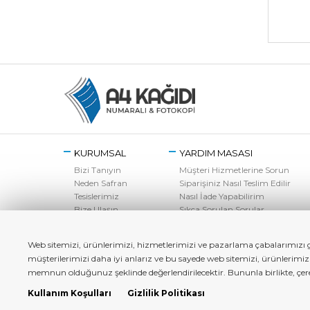
KURUMSAL
YARDIM MASASI
Bizi Tanıyın
Müşteri Hizmetlerine Sorun
Neden Safran
Siparişiniz Nasıl Teslim Edilir
Tesislerimiz
Nasıl İade Yapabilirim
Bize Ulaşın
Sıkça Sorulan Sorular
Web sitemizi, ürünlerimizi, hizmetlerimizi ve pazarlama çabalarımızı ge
müşterilerimizi daha iyi anlarız ve bu sayede web sitemizi, ürünlerimi
memnun olduğunuz şeklinde değerlendirilecektir. Bununla birlikte, çerez 
Kullanım Koşulları
Gizlilik Politikası
a4kagidi.com - Copyright© 2022 Tüm Hakları Saklıdır.