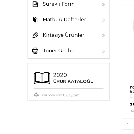
Sürekli Form
Kağıtları
Matbuu Defterler
Kırtasiye Ürünleri
Toner Grubu
2020
ÜRÜN KATALOĞU
1'
80
İndirmek için
tıklayınız
Ür
3
42