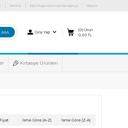
i
Teklif al
Mali Müşavirlerimize Kampanya
İletişim
(0) Ürün
Giriş Yap
ARA
0,00 TL
er
Kırtasiye Ürünleri
Fiyat
İsme Göre (A-Z)
İsme Göre (Z-A)