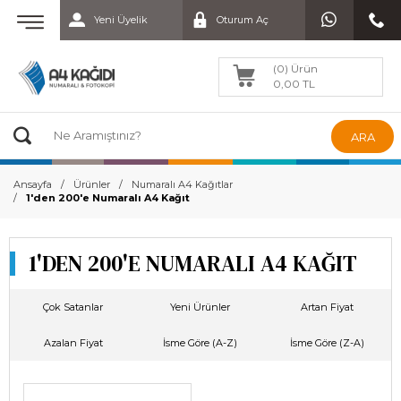
Yeni Üyelik
Oturum Aç
(0) Ürün
0,00 TL
ARA
Ansayfa
Ürünler
Numaralı A4 Kağıtlar
1'den 200'e Numaralı A4 Kağıt
1'DEN 200'E NUMARALI A4 KAĞIT
Çok Satanlar
Yeni Ürünler
Artan Fiyat
Azalan Fiyat
İsme Göre (A-Z)
İsme Göre (Z-A)