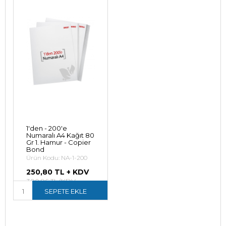
1'den - 200'e
Numaralı A4 Kağıt 80
Gr 1. Hamur - Copier
Bond
Ürün Kodu: NA-1-200
250,80 TL + KDV
300,96 TL (KDV
Dahil)
SEPETE EKLE