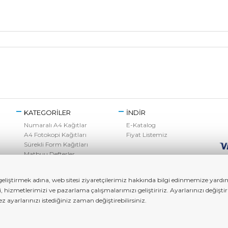
KATEGORİLER
İNDİR
Numaralı A4 Kağıtlar
E-Katalog
A4 Fotokopi Kağıtları
Fiyat Listemiz
Sürekli Form Kağıtları
Matbuu Defterler
Kırtasiye Ürünleri
Toner Grubu
liştirmek adına, web sitesi ziyaretçilerimiz hakkında bilgi edinmemize yardımc
zi, hizmetlerimizi ve pazarlama çalışmalarımızı geliştiririz. Ayarlarınızı değ
ayarlarınızı istediğiniz zaman değiştirebilirsiniz.