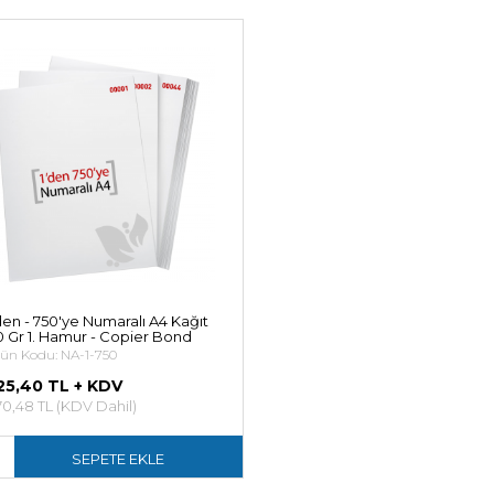
den - 750'ye Numaralı A4 Kağıt
 Gr 1. Hamur - Copier Bond
ün Kodu: NA-1-750
25,40 TL + KDV
0,48 TL (KDV Dahil)
SEPETE EKLE