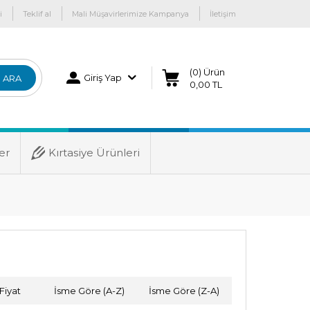
i
Teklif al
Mali Müşavirlerimize Kampanya
İletişim
(0) Ürün
Giriş Yap
ARA
0,00 TL
er
Kırtasiye Ürünleri
Fiyat
İsme Göre (A-Z)
İsme Göre (Z-A)