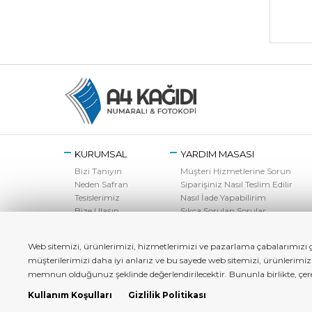
KURUMSAL
YARDIM MASASI
Bizi Tanıyın
Müşteri Hizmetlerine Sorun
Neden Safran
Siparişiniz Nasıl Teslim Edilir
Tesislerimiz
Nasıl İade Yapabilirim
Bize Ulaşın
Sıkça Sorulan Sorular
Web sitemizi, ürünlerimizi, hizmetlerimizi ve pazarlama çabalarımızı ge
müşterilerimizi daha iyi anlarız ve bu sayede web sitemizi, ürünlerimi
memnun olduğunuz şeklinde değerlendirilecektir. Bununla birlikte, çerez 
Kullanım Koşulları
Gizlilik Politikası
a4kagidi.com - Copyright© 2022 Tüm Hakları Saklıdır.