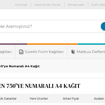
Kurumsal
Sıkça Sorulan Sorular
Kampanyalar
Fiyat Listes
ğıtları
Sürekli Form Kağıtları
Matbuu Defterl
50'ye Numaralı A4 Kağıt
EN 750'YE NUMARALI A4 KAĞIT
ok Satanlar
Yeni Ürünler
Artan Fiyat
Azalan 