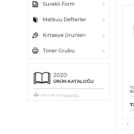
Sürekli Form
Kağıtları
Matbuu Defterler
Kırtasiye Ürünleri
Toner Grubu
2020
ÜRÜN KATALOĞU
1'
80
İndirmek için
tıklayınız
Ür
7
87