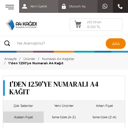
Yeni Üyelik
Oturum Aç
(0) Ürün
0,00 TL
ARA
Ansayfa
Ürünler
Numaralı A4 Kağıtlar
1'den 1250'ye Numaralı A4 Kağıt
1'DEN 1250'YE NUMARALI A4
KAĞIT
Çok Satanlar
Yeni Ürünler
Artan Fiyat
Azalan Fiyat
İsme Göre (A-Z)
İsme Göre (Z-A)