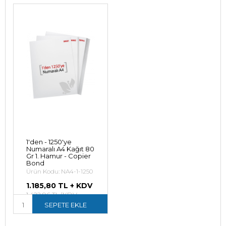
1'den - 1250'ye
Numaralı A4 Kağıt 80
Gr 1. Hamur - Copier
Bond
Ürün Kodu: NA4-1-1250
1.185,80 TL + KDV
1.422,96 TL (KDV
Dahil)
SEPETE EKLE