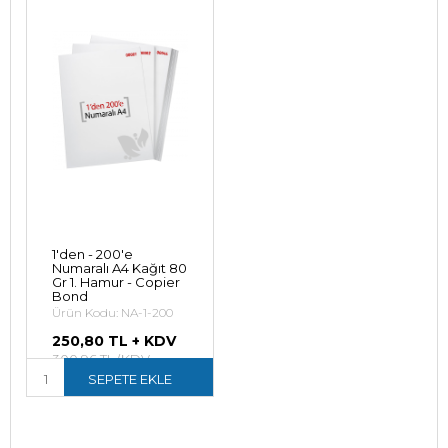
1'den - 200'e
Numaralı A4 Kağıt 80
Gr 1. Hamur - Copier
Bond
Ürün Kodu: NA-1-200
250,80 TL + KDV
300,96 TL (KDV
Dahil)
SEPETE EKLE