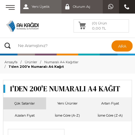
Yeni Üyelik
Oturum Aç
(0) Ürün
0,00 TL
ARA
Ansayfa
Ürünler
Numaralı A4 Kağıtlar
1'den 200'e Numaralı A4 Kağıt
1'DEN 200'E NUMARALI A4 KAĞIT
Çok Satanlar
Yeni Ürünler
Artan Fiyat
Azalan Fiyat
İsme Göre (A-Z)
İsme Göre (Z-A)