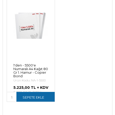
1'den - 5500'e
Numaralı A4 Kağıt 80
Gr 1. Hamur - Copier
Bond
Ürün Kodu: NA-1-5500
5.225,00 TL + KDV
6.270,00 TL (KDV
Dahil)
SEPETE EKLE