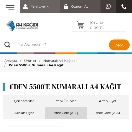
Yeni Üyelik
Oturum Aç
(0) Ürün
0,00 TL
ARA
Ansayfa
Ürünler
Numaralı A4 Kağıtlar
1'den 5500'e Numaralı A4 Kağıt
1'DEN 5500'E NUMARALI A4 KAĞIT
Çok Satanlar
Yeni Ürünler
Artan Fiyat
Azalan Fiyat
İsme Göre (A-Z)
İsme Göre (Z-A)