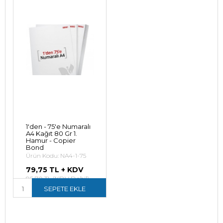
1'den - 75'e Numaralı
A4 Kağıt 80 Gr 1.
Hamur - Copier
Bond
Ürün Kodu: NA4-1-75
79,75 TL + KDV
95,70 TL (KDV Dahil)
SEPETE EKLE