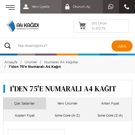
Yeni Üyelik
Oturum Aç
(0) Ürün
0,00 TL
ARA
Ansayfa
Ürünler
Numaralı A4 Kağıtlar
1'den 75'e Numaralı A4 Kağıt
1'DEN 75'E NUMARALI A4 KAĞIT
Çok Satanlar
Yeni Ürünler
Artan Fiyat
Azalan Fiyat
İsme Göre (A-Z)
İsme Göre (Z-A)