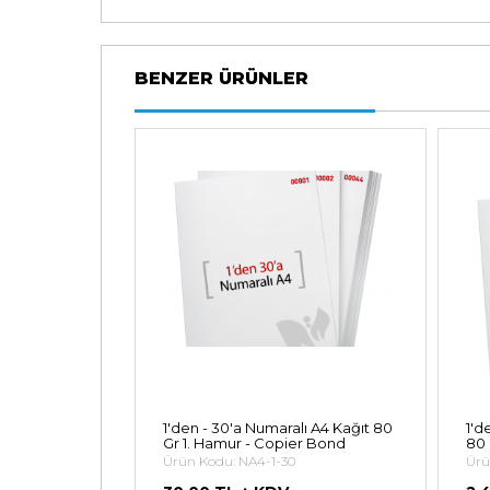
BENZER ÜRÜNLER
ralı A4 Kağıt
1'den - 30'a Numaralı A4 Kağıt 80
1'd
pier Bond
Gr 1. Hamur - Copier Bond
80 
0
Ürün Kodu: NA4-1-30
Ürü