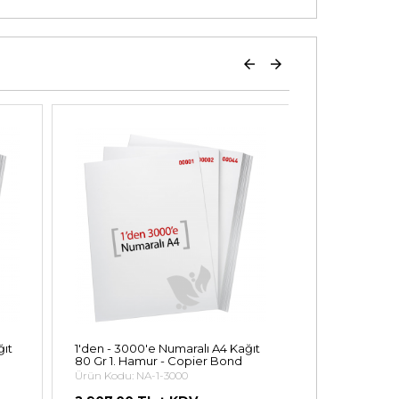
ğıt
1'den - 3000'e Numaralı A4 Kağıt
1'den - 1750'
80 Gr 1. Hamur - Copier Bond
80 Gr 1. Ham
Ürün Kodu: NA-1-3000
Ürün Kodu: NA