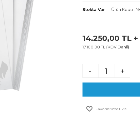
Stokta Var
Ürün Kodu : N
14.250,00 TL 
17.100,00 TL (KDV Dahil)
-
+
Favorilerime Ekle