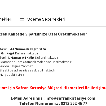
nekleri
Ödeme Seçenekleri
ksek Kalitede Siparişinize Özel Üretilmektedir
Baskılı A4 Numaralı Kağıt 80 Gr
 Gr. Kağıt
Kullanılmaktadır
liteli 1. Hamur A4 Kağıt
Kullanılmaktadır.
ile Matbaada Tam Otomatik Makinede Basılmaktadır
 Yazıcıda Sıkışma Yapmaz
etli şekilde adresinize sevk edilmektedir
nizi yapabilirsiniz
ınız için
Safran Kırtasiye Müşteri Hizmetleri
ile iletişim
E-Mail Adresimiz : info@safrankirtasiye.com
Telefon Numaramız : 0212 552 46 77