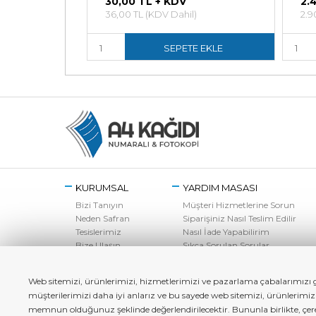
V
30,00 TL + KDV
2.
il)
36,00 TL (KDV Dahil)
2.9
E EKLE
SEPETE EKLE
KURUMSAL
YARDIM MASASI
Bizi Tanıyın
Müşteri Hizmetlerine Sorun
Neden Safran
Siparişiniz Nasıl Teslim Edilir
Tesislerimiz
Nasıl İade Yapabilirim
Bize Ulaşın
Sıkça Sorulan Sorular
Web sitemizi, ürünlerimizi, hizmetlerimizi ve pazarlama çabalarımızı ge
müşterilerimizi daha iyi anlarız ve bu sayede web sitemizi, ürünlerimi
memnun olduğunuz şeklinde değerlendirilecektir. Bununla birlikte, çerez 