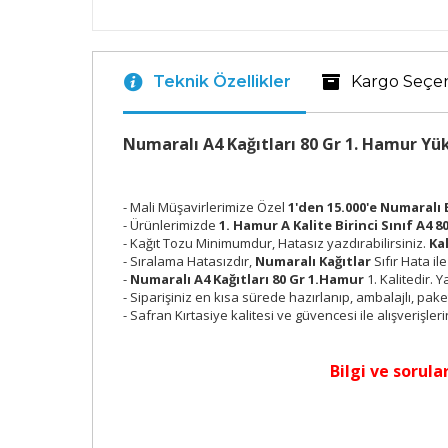
Teknik Özellikler
Kargo Seçe
Numaralı A4 Kağıtları 80 Gr 1. Hamur Yü
- Mali Müşavirlerimize Özel
1'den 15.000'e Numaralı 
- Ürünlerimizde
1. Hamur A Kalite Birinci Sınıf A4 80
- Kağıt Tozu Minimumdur, Hatasız yazdırabilirsiniz.
Ka
- Sıralama Hatasızdır,
Numaralı Kağıtlar
Sıfır Hata 
-
Numaralı A4 Kağıtları 80 Gr 1.Hamur
1. Kalitedir.
- Siparişiniz en kısa sürede hazırlanıp, ambalajlı, pak
- Safran Kırtasiye kalitesi ve güvencesi ile alışverişleri
Bilgi ve sorular