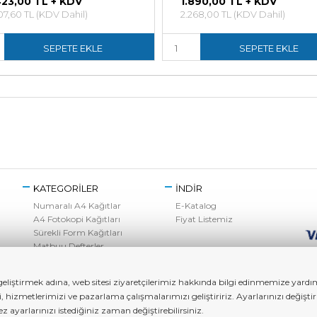
423,00 TL + KDV
1.890,00 TL + KDV
07,60 TL (KDV Dahil)
2.268,00 TL (KDV Dahil)
SEPETE EKLE
SEPETE EKLE
KATEGORİLER
İNDİR
Numaralı A4 Kağıtlar
E-Katalog
A4 Fotokopi Kağıtları
Fiyat Listemiz
Sürekli Form Kağıtları
Matbuu Defterler
Kırtasiye Ürünleri
Toner Grubu
liştirmek adına, web sitesi ziyaretçilerimiz hakkında bilgi edinmemize yardımc
zi, hizmetlerimizi ve pazarlama çalışmalarımızı geliştiririz. Ayarlarınızı değ
ayarlarınızı istediğiniz zaman değiştirebilirsiniz.