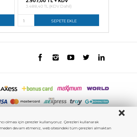
2.907,00 TL + KDV
1.660,50 T
3.488,40 TL (KDV Dahil)
1.992,60 TL (
SEPETE EKLE
ı olması için çerezler kullanıyoruz. Çerezleri kullanarak
iştirmeden devam etmeniz, web sitesindeki tüm çerezleri almaktan