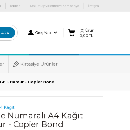
i
Teklif al
Mali Müşavirlerimize Kampanya
İletişim
(0) Ürün
Giriş Yap
ARA
0,00 TL
er
Kırtasiye Ürünleri
 Gr 1. Hamur - Copier Bond
A4 Kağıt
0'e Numaralı A4 Kağıt
ur - Copier Bond