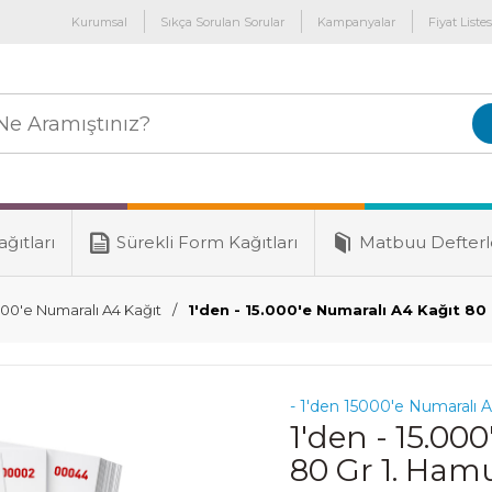
Kurumsal
Sıkça Sorulan Sorular
Kampanyalar
Fiyat Listes
ğıtları
Sürekli Form Kağıtları
Matbuu Defterl
000'e Numaralı A4 Kağıt
1'den - 15.000'e Numaralı A4 Kağıt 80
- 1'den 15000'e Numaralı 
1'den - 15.00
80 Gr 1. Ham