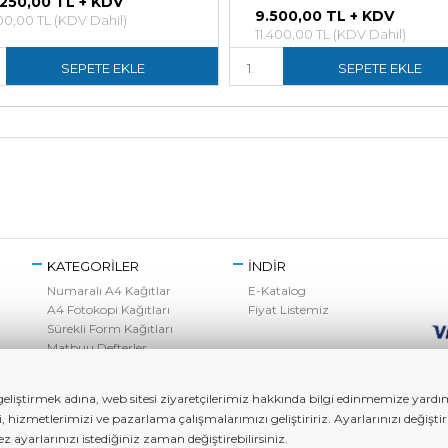
.250,00 TL + KDV
9.500,00 TL + KDV
100,00 TL (KDV Dahil)
11.400,00 TL (KDV Dahil)
SEPETE EKLE
SEPETE EKLE
KATEGORİLER
İNDİR
Numaralı A4 Kağıtlar
E-Katalog
A4 Fotokopi Kağıtları
Fiyat Listemiz
Sürekli Form Kağıtları
Matbuu Defterler
Kırtasiye Ürünleri
Toner Grubu
liştirmek adına, web sitesi ziyaretçilerimiz hakkında bilgi edinmemize yardımc
zi, hizmetlerimizi ve pazarlama çalışmalarımızı geliştiririz. Ayarlarınızı değ
ayarlarınızı istediğiniz zaman değiştirebilirsiniz.