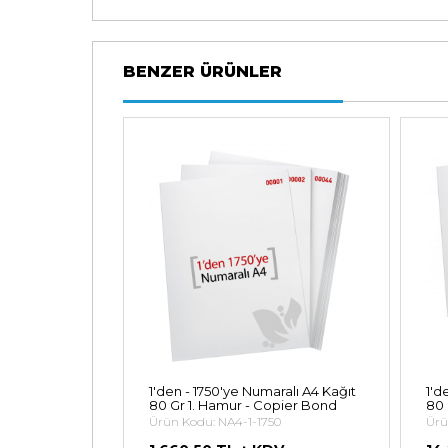
BENZER ÜRÜNLER
aralı A4 Kağıt
1'den - 1750'ye Numaralı A4 Kağıt
1'd
pier Bond
80 Gr 1. Hamur - Copier Bond
80 
00
Ürün Kodu: NA4-1-1750
Ürü