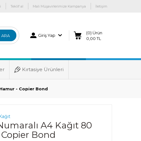
i
Teklif al
Mali Müşavirlerimize Kampanya
İletişim
(0) Ürün
Giriş Yap
ARA
0,00 TL
er
Kırtasiye Ürünleri
. Hamur - Copier Bond
Kağıt
 Numaralı A4 Kağıt 80
- Copier Bond