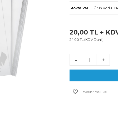
Stokta Var
Ürün Kodu : N
20,00 TL + KD
24,00 TL (KDV Dahil)
-
+
Favorilerime Ekle