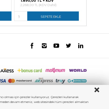
1.890,00 TL + KDV
16.625,00 
2.268,00 TL (KDV Dahil)
19.950,00 TL 
SEPETE EKLE
ı olması için çerezler kullanıyoruz. Çerezleri kullanarak
iştirmeden devam etmeniz, web sitesindeki tüm çerezleri almaktan