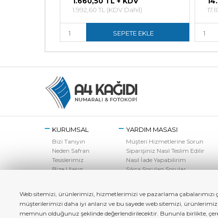
DV
1.660,50 TL + KDV
14
hil)
1.992,60 TL (KDV Dahil)
17.
E EKLE
SEPETE EKLE
KURUMSAL
YARDIM MASASI
Bizi Tanıyın
Müşteri Hizmetlerine Sorun
Neden Safran
Siparişiniz Nasıl Teslim Edilir
Tesislerimiz
Nasıl İade Yapabilirim
Bize Ulaşın
Sıkça Sorulan Sorular
Web sitemizi, ürünlerimizi, hizmetlerimizi ve pazarlama çabalarımızı ge
müşterilerimizi daha iyi anlarız ve bu sayede web sitemizi, ürünlerimi
memnun olduğunuz şeklinde değerlendirilecektir. Bununla birlikte, çerez 