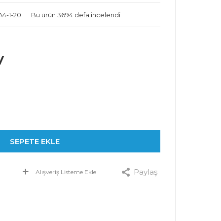
A4-1-20
Bu ürün 3694 defa incelendi
V
SEPETE EKLE
Paylaş
Alışveriş Listeme Ekle