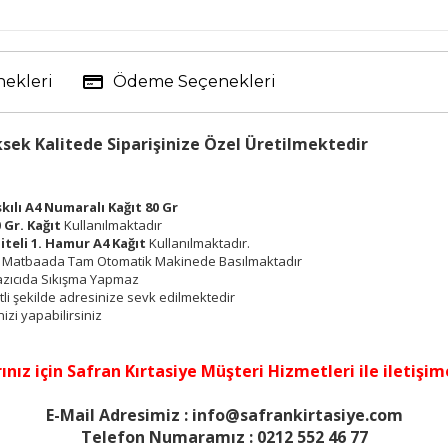
nekleri
Ödeme Seçenekleri
ksek Kalitede Siparişinize Özel Üretilmektedir
kılı A4 Numaralı Kağıt 80 Gr
 Gr. Kağıt
Kullanılmaktadır
liteli 1. Hamur A4 Kağıt
Kullanılmaktadır.
ile Matbaada Tam Otomatik Makinede Basılmaktadır
 Yazıcıda Sıkışma Yapmaz
etli şekilde adresinize sevk edilmektedir
nizi yapabilirsiniz
ınız için
Safran Kırtasiye Müşteri Hizmetleri
ile iletişim
E-Mail Adresimiz : info@safrankirtasiye.com
Telefon Numaramız : 0212 552 46 77