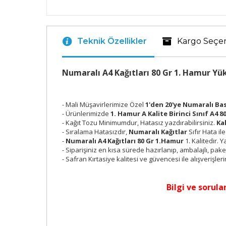
Teknik Özellikler
Kargo Seçe
Numaralı A4 Kağıtları 80 Gr 1. Hamur Yü
- Mali Müşavirlerimize Özel
1'den 20'ye Numaralı Bas
- Ürünlerimizde
1. Hamur A Kalite Birinci Sınıf A4 80
- Kağıt Tozu Minimumdur, Hatasız yazdırabilirsiniz.
Ka
- Sıralama Hatasızdır,
Numaralı Kağıtlar
Sıfır Hata 
-
Numaralı A4 Kağıtları 80 Gr 1.Hamur
1. Kalitedir.
- Siparişiniz en kısa sürede hazırlanıp, ambalajlı, pak
- Safran Kırtasiye kalitesi ve güvencesi ile alışverişleri
Bilgi ve sorular