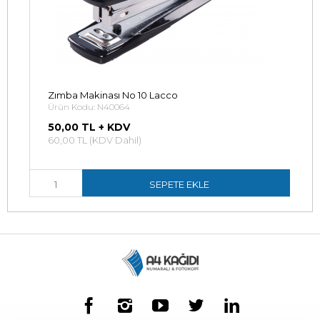
Zımba Makinası No 10 Lacco
Ürün Kodu: N40064
50,00 TL + KDV
60,00 TL (KDV Dahil)
SEPETE EKLE