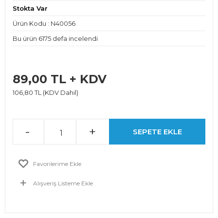
Stokta Var
Ürün Kodu : N40056
Bu ürün 6175 defa incelendi
89,00 TL + KDV
106,80 TL (KDV Dahil)
-
+
SEPETE EKLE
Favorilerime Ekle
Alışveriş Listeme Ekle