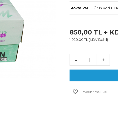
Stokta Var
Ürün Kodu : 
850,00 TL + K
1.020,00 TL (KDV Dahil)
-
+
Favorilerime Ekle