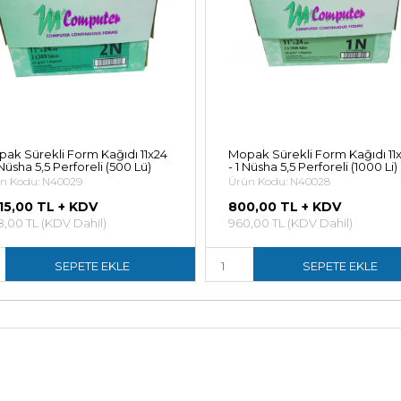
ak Sürekli Form Kağıdı 11x24
Mopak Sürekli Form Kağıdı 11
 Nüsha 5,5 Perforeli (500 Lü)
- 1 Nüsha 5,5 Perforeli (1000 Li)
n Kodu: N40029
Ürün Kodu: N40028
015,00 TL + KDV
800,00 TL + KDV
18,00 TL (KDV Dahil)
960,00 TL (KDV Dahil)
SEPETE EKLE
SEPETE EKLE