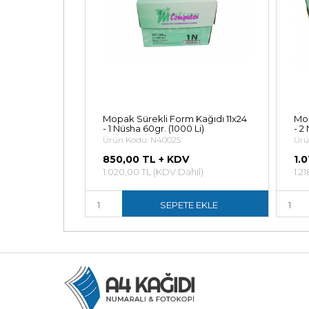
 Kağıdı 11x24
Mopak Sürekli Form Kağıdı 11x24
Mop
 Li)
- 1 Nüsha 60gr. (1000 Li)
- 2
Ürün Kodu: N40025
Ürü
850,00 TL + KDV
1.
il)
1.020,00 TL (KDV Dahil)
1.2
E EKLE
SEPETE EKLE