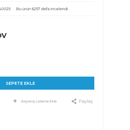
N40025
Bu ürün 6257 defa incelendi
DV
SEPETE EKLE
Paylaş
Alışveriş Listeme Ekle