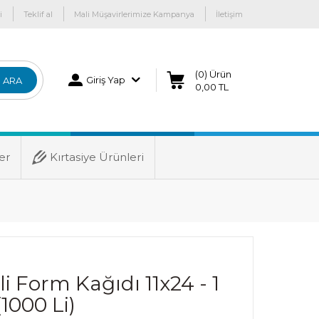
i
Teklif al
Mali Müşavirlerimize Kampanya
İletişim
(0) Ürün
Giriş Yap
ARA
0,00 TL
er
Kırtasiye Ürünleri
 Form Kağıdı 11x24 - 1
1000 Li)