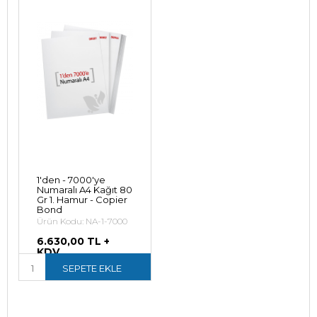
1'den - 7000'ye
Numaralı A4 Kağıt 80
Gr 1. Hamur - Copier
Bond
Ürün Kodu: NA-1-7000
6.630,00 TL +
KDV
7.956,00 TL (KDV
SEPETE EKLE
Dahil)