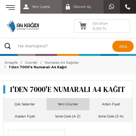
Yeni Üyelik
Oturum Aç
(0) Ürün
0,00 TL
ARA
Ansayfa
Ürünler
Numaralı A4 Kağıtlar
1'den 7000'e Numaralı A4 Kağıt
1'DEN 7000'E NUMARALI A4 KAĞIT
Çok Satanlar
Yeni Ürünler
Artan Fiyat
Azalan Fiyat
İsme Göre (A-Z)
İsme Göre (Z-A)