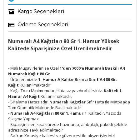
Kargo Seçenekleri
Ödeme Seçenekleri
Numaralı A4 Kağıtları 80 Gr 1. Hamur Yüksek
Kalitede Siparişinize Özel Üretilmektedir
- Mali Müşavirlerimize Özel
1'den 7000'e Numaralı Baskılı A4
Numaralı Kağıt 80 Gr
- Ürünlerimizde
1. Hamur A Kalite Birinci Sınıf A4 80 Gr.
Kağıt
Kullanılmaktadır
- Kağıt Tozu Minimumdur, Hatasız yazdırabilirsiniz.
Kaliteli 1.
Hamur A4 Kağıt
Kullanılmaktadır.
- Sıralama Hatasızdır,
Numaralı Kağıtlar
Sıfır Hata ile Matbaada
Tam Otomatik Makinede Basılmaktadır
-
Numaralı A4 Kağıtları 80 Gr 1.Hamur
1. Kalitedir. Yazıcıda
Sıkışma Yapmaz
- Siparişiniz en kısa sürede hazırlanıp, ambalajlı, paketli şekilde
adresinize sevk edilmektedir
- Safran Kırtasiye kalitesi ve güvencesi ile alışverişlerinizi