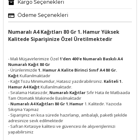
Kargo Seçenekleri
Ödeme Seçenekleri
Numaralı A4 Kağıtları 80 Gr 1. Hamur Yüksek
Kalitede Siparişinize Özel Üretilmektedir
- Mali Müşavirlerimize Özel
1'den 400'e Numaralı Baskılı A4
Numaralı Kağıt 80 Gr
- Ürünlerimizde
1. Hamur A Kalite Birinci Sınıf A4 80 Gr.
Kağıt
Kullanılmaktadır
- Kağıt Tozu Minimumdur, Hatasız yazdırabilirsiniz.
Kaliteli 1.
Hamur A4 Kağıt
Kullanılmaktadır.
- Sıralama Hatasızdır,
Numaralı Kağıtlar
Sıfır Hata ile Matbaada
Tam Otomatik Makinede Basılmaktadır
-
Numaralı A4 Kağıtları 80 Gr 1.Hamur
1. Kalitedir. Yazıcıda
Sıkışma Yapmaz
- Siparişiniz en kısa sürede hazırlanıp, ambalajlı, paketli şekilde
adresinize sevk edilmektedir
- Safran Kırtasiye kalitesi ve güvencesi ile alışverişlerinizi
yapabilirsiniz