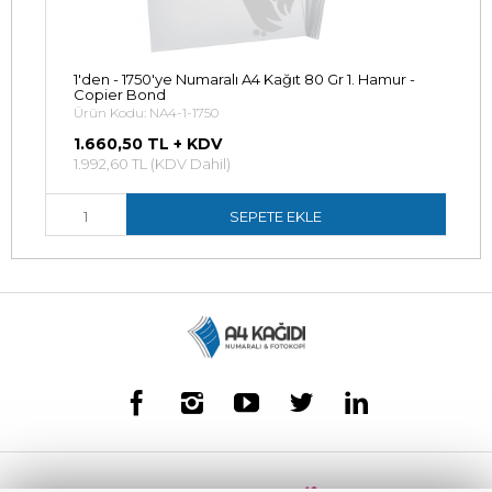
1'den - 1750'ye Numaralı A4 Kağıt 80 Gr 1. Hamur -
Copier Bond
Ürün Kodu: NA4-1-1750
1.660,50 TL + KDV
1.992,60 TL (KDV Dahil)
SEPETE EKLE