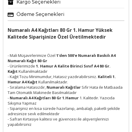
Kargo Seçenekleri
Ödeme Seçenekleri
Numaralı A4 Kağıtları 80 Gr 1. Hamur Yüksek
Kalitede Siparişinize Özel Üretilmektedir
- Mali Müşavirlerimize Özel
1'den 500'e Numaralı Baskılı A4
Numaralı Kağıt 80 Gr
- Ürünlerimizde
1. Hamur A Kalite Birinci Sınıf A4 80 Gr.
Kağıt
Kullanılmaktadır
- Kağıt Tozu Minimumdur, Hatasız yazdırabilirsiniz.
Kaliteli 1.
Hamur A4 Kağıt
Kullanılmaktadır.
- Sıralama Hatasızdır,
Numaralı Kağıtlar
Sıfır Hata ile Matbaada
Tam Otomatik Makinede Basılmaktadır
-
Numaralı A4 Kağıtları 80 Gr 1.Hamur
1. Kalitedir. Yazıcıda
Sıkışma Yapmaz
- Siparişiniz en kısa sürede hazırlanıp, ambalajlı, paketli şekilde
adresinize sevk edilmektedir
- Safran Kırtasiye kalitesi ve güvencesi ile alışverişlerinizi
yapabilirsiniz