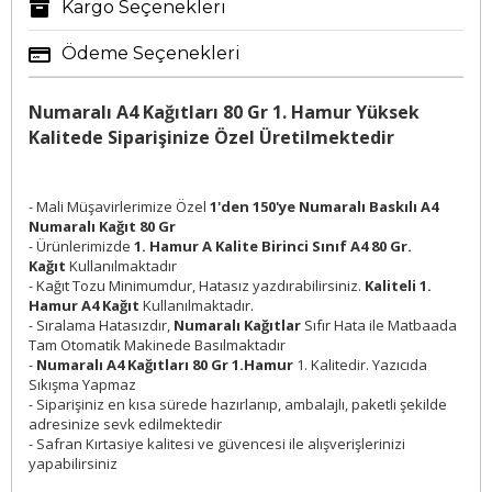
Kargo Seçenekleri
Ödeme Seçenekleri
Numaralı A4 Kağıtları 80 Gr 1. Hamur Yüksek
Kalitede Siparişinize Özel Üretilmektedir
- Mali Müşavirlerimize Özel
1'den 150'ye Numaralı Baskılı A4
Numaralı Kağıt 80 Gr
- Ürünlerimizde
1. Hamur A Kalite Birinci Sınıf A4 80 Gr.
Kağıt
Kullanılmaktadır
- Kağıt Tozu Minimumdur, Hatasız yazdırabilirsiniz.
Kaliteli 1.
Hamur A4 Kağıt
Kullanılmaktadır.
- Sıralama Hatasızdır,
Numaralı Kağıtlar
Sıfır Hata ile Matbaada
Tam Otomatik Makinede Basılmaktadır
-
Numaralı A4 Kağıtları 80 Gr 1.Hamur
1. Kalitedir. Yazıcıda
Sıkışma Yapmaz
- Siparişiniz en kısa sürede hazırlanıp, ambalajlı, paketli şekilde
adresinize sevk edilmektedir
- Safran Kırtasiye kalitesi ve güvencesi ile alışverişlerinizi
yapabilirsiniz