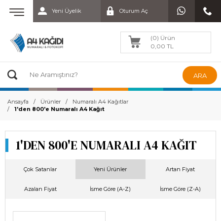
Yeni Üyelik
Oturum Aç
(0) Ürün
0,00 TL
ARA
Ansayfa
Ürünler
Numaralı A4 Kağıtlar
1'den 800'e Numaralı A4 Kağıt
1'DEN 800'E NUMARALI A4 KAĞIT
Çok Satanlar
Yeni Ürünler
Artan Fiyat
Azalan Fiyat
İsme Göre (A-Z)
İsme Göre (Z-A)