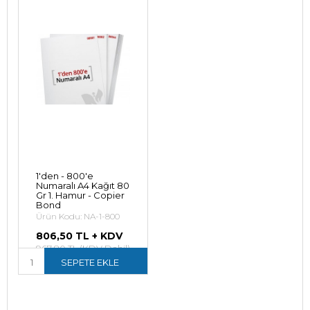
1'den - 800'e
Numaralı A4 Kağıt 80
Gr 1. Hamur - Copier
Bond
Ürün Kodu: NA-1-800
806,50 TL + KDV
967,80 TL (KDV Dahil)
SEPETE EKLE