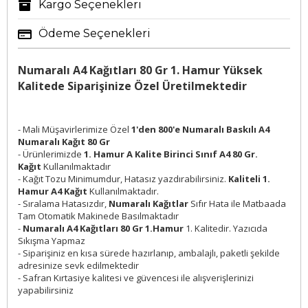
Kargo Seçenekleri
Ödeme Seçenekleri
Numaralı A4 Kağıtları 80 Gr 1. Hamur Yüksek
Kalitede Siparişinize Özel Üretilmektedir
- Mali Müşavirlerimize Özel
1'den 800'e Numaralı Baskılı A4
Numaralı Kağıt 80 Gr
- Ürünlerimizde
1. Hamur A Kalite Birinci Sınıf A4 80 Gr.
Kağıt
Kullanılmaktadır
- Kağıt Tozu Minimumdur, Hatasız yazdırabilirsiniz.
Kaliteli 1.
Hamur A4 Kağıt
Kullanılmaktadır.
- Sıralama Hatasızdır,
Numaralı Kağıtlar
Sıfır Hata ile Matbaada
Tam Otomatik Makinede Basılmaktadır
-
Numaralı A4 Kağıtları 80 Gr 1.Hamur
1. Kalitedir. Yazıcıda
Sıkışma Yapmaz
- Siparişiniz en kısa sürede hazırlanıp, ambalajlı, paketli şekilde
adresinize sevk edilmektedir
- Safran Kırtasiye kalitesi ve güvencesi ile alışverişlerinizi
yapabilirsiniz