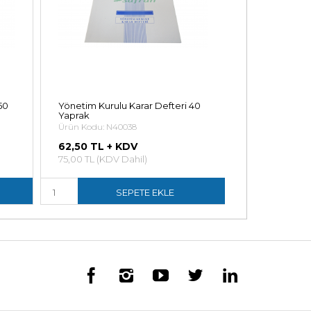
50
Yönetim Kurulu Karar Defteri 40
Serbest Mes
Yaprak
Ürün Kodu: N
Ürün Kodu: N40038
41,23 TL +
62,50 TL + KDV
49,48 TL (KDV
75,00 TL (KDV Dahil)
SEPETE EKLE