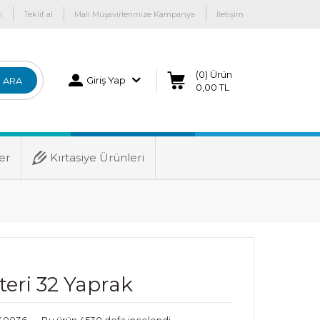
i
Teklif al
Mali Müşavirlerimize Kampanya
İletişim
(0) Ürün
Giriş Yap
ARA
0,00 TL
er
Kırtasiye Ürünleri
teri 32 Yaprak