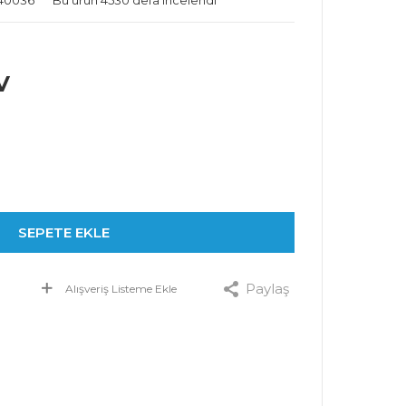
N40036
Bu ürün 4530 defa incelendi
V
SEPETE EKLE
Paylaş
Alışveriş Listeme Ekle