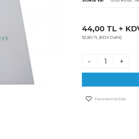
Stokta Var
Ürün Kodu : 
44,00 TL + KD
52,80 TL (KDV Dahil)
-
+
Favorilerime Ekle