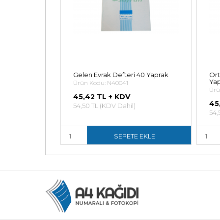
kbuzu
Gelen Evrak Defteri 40 Yaprak
Ort
Ya
Ürün Kodu: N40041
Ürü
45,42 TL + KDV
45
)
54,50 TL (KDV Dahil)
54,
E EKLE
SEPETE EKLE