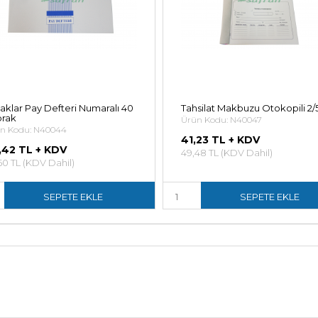
aklar Pay Defteri Numaralı 40
Tahsilat Makbuzu Otokopili 2/
prak
Ürün Kodu: N40047
n Kodu: N40044
41,23 TL + KDV
,42 TL + KDV
49,48 TL (KDV Dahil)
50 TL (KDV Dahil)
SEPETE EKLE
SEPETE EKLE