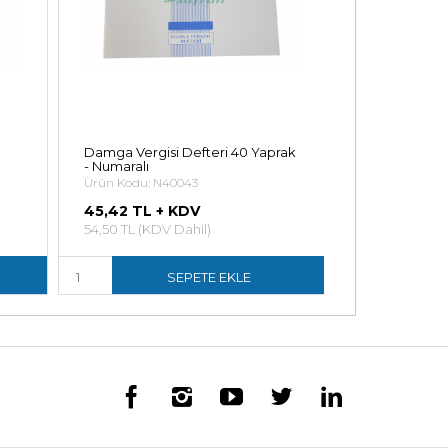
Damga Vergisi Defteri 40 Yaprak
Tahsilat Makb
- Numaralı
Ürün Kodu: N
Ürün Kodu: N40043
41,23 TL +
45,42 TL + KDV
49,48 TL (KDV
54,50 TL (KDV Dahil)
SEPETE EKLE