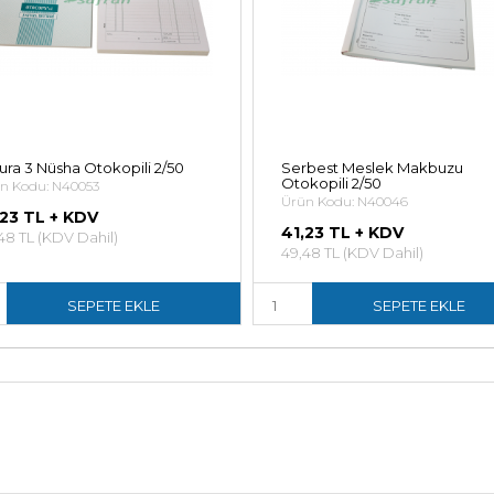
ura 3 Nüsha Otokopili 2/50
Serbest Meslek Makbuzu
Otokopili 2/50
n Kodu: N40053
Ürün Kodu: N40046
,23 TL + KDV
41,23 TL + KDV
48 TL (KDV Dahil)
49,48 TL (KDV Dahil)
SEPETE EKLE
SEPETE EKLE