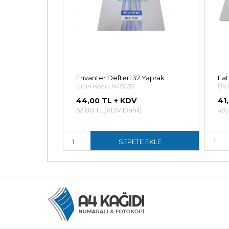
okopili 2/50
Envanter Defteri 32 Yaprak
Fat
Ürün Kodu: N40036
Ürü
44,00 TL + KDV
41
)
52,80 TL (KDV Dahil)
49,
E EKLE
SEPETE EKLE