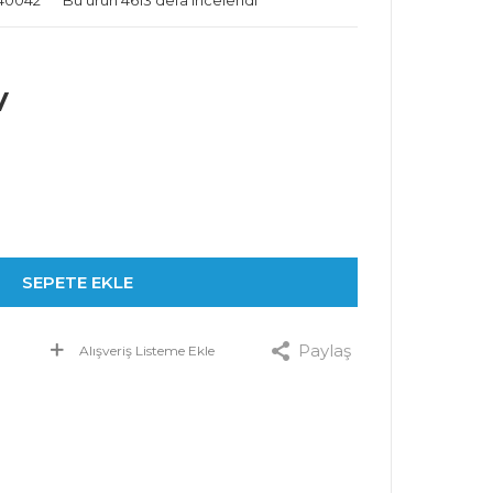
N40042
Bu ürün 4613 defa incelendi
V
SEPETE EKLE
Paylaş
Alışveriş Listeme Ekle