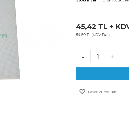
Stokta Var
Ürün Kodu : 
45,42 TL + KD
54,50 TL (KDV Dahil)
-
+
Favorilerime Ekle