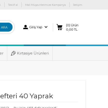
i
Teklif al
Mali Müşavirlerimize Kampanya
İletişim
(0) Ürün
Giriş Yap
ARA
0,00 TL
er
Kırtasiye Ürünleri
efteri 40 Yaprak