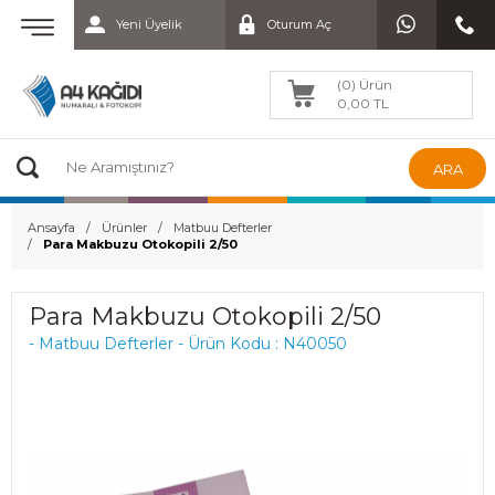
Yeni Üyelik
Oturum Aç
(0) Ürün
0,00 TL
ARA
Ansayfa
Ürünler
Matbuu Defterler
Para Makbuzu Otokopili 2/50
Para Makbuzu Otokopili 2/50
- Matbuu Defterler - Ürün Kodu : N40050