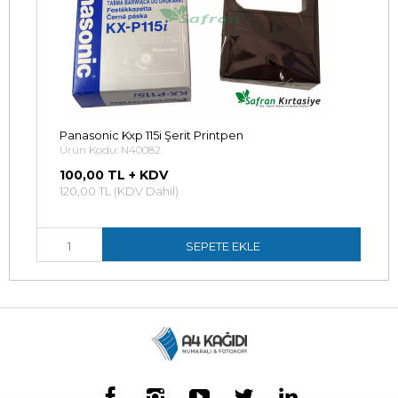
Panasonic Kxp 115i Şerit Printpen
Ürün Kodu: N40082
100,00 TL + KDV
120,00 TL (KDV Dahil)
SEPETE EKLE