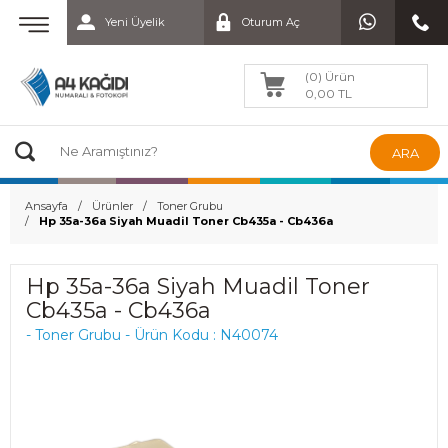
Yeni Üyelik
Oturum Aç
(0) Ürün
0,00 TL
ARA
Ansayfa
Ürünler
Toner Grubu
Hp 35a-36a Siyah Muadil Toner Cb435a - Cb436a
Hp 35a-36a Siyah Muadil Toner
Cb435a - Cb436a
- Toner Grubu - Ürün Kodu : N40074