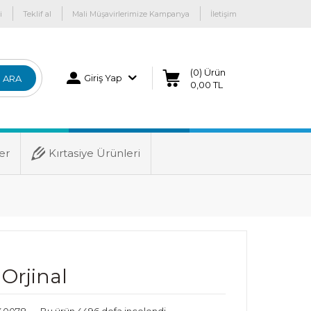
i
Teklif al
Mali Müşavirlerimize Kampanya
İletişim
(0) Ürün
Giriş Yap
ARA
0,00 TL
er
Kırtasiye Ürünleri
 Orjinal