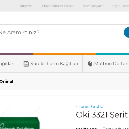
Kurumsal
Sıkça Sorulan Sorular
Kampanyalar
Fiyat Listes
ğıtları
Sürekli Form Kağıtları
Matbuu Defterl
Orjinal
- Toner Grubu
Oki 3321 Şerit