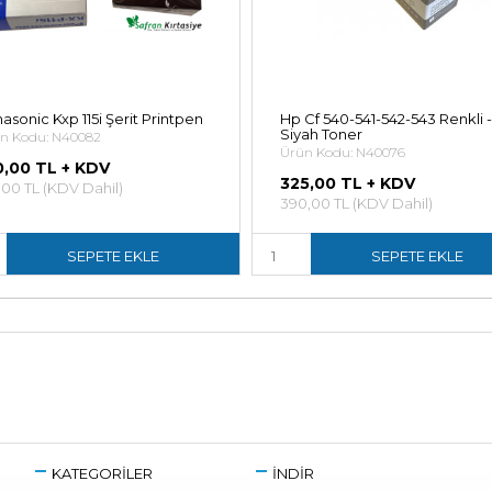
asonic Kxp 115i Şerit Printpen
Hp Cf 540-541-542-543 Renkli -
Siyah Toner
n Kodu: N40082
Ürün Kodu: N40076
0,00 TL + KDV
325,00 TL + KDV
,00 TL (KDV Dahil)
390,00 TL (KDV Dahil)
SEPETE EKLE
SEPETE EKLE
KATEGORİLER
İNDİR