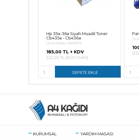
l
Hp 35a-36a Siyah Muadil Toner
Pan
Cb435a - Cb436a
Ürü
Ürün Kodu: N40074
10
185,00 TL + KDV
l)
120
222,00 TL (KDV Dahil)
E EKLE
SEPETE EKLE
KURUMSAL
YARDIM MASASI