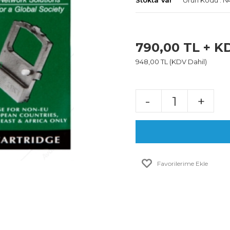
Stokta Var
Ürün Kodu : 
790,00 TL + K
948,00 TL (KDV Dahil)
-
+
Favorilerime Ekle