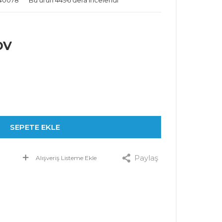
N40078
Bu ürün 4496 defa incelendi
DV
SEPETE EKLE
Paylaş
Alışveriş Listeme Ekle