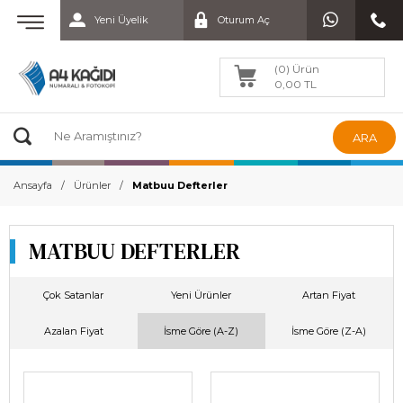
Yeni Üyelik
Oturum Aç
(0) Ürün
0,00 TL
ARA
Ansayfa
Ürünler
Matbuu Defterler
MATBUU DEFTERLER
Çok Satanlar
Yeni Ürünler
Artan Fiyat
Azalan Fiyat
İsme Göre (A-Z)
İsme Göre (Z-A)