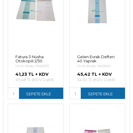
Fatura 3 Nüsha
Gelen Evrak Defteri
Otokopili 2/50
40 Yaprak
Ürün Kodu: N40053
Ürün Kodu: N40041
41,23 TL + KDV
45,42 TL + KDV
49,48 TL (KDV Dahil)
54,50 TL (KDV Dahil)
SEPETE EKLE
SEPETE EKLE