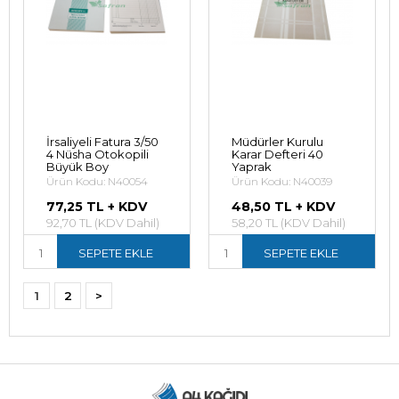
İrsaliyeli Fatura 3/50
Müdürler Kurulu
4 Nüsha Otokopili
Karar Defteri 40
Büyük Boy
Yaprak
Ürün Kodu: N40054
Ürün Kodu: N40039
77,25 TL + KDV
48,50 TL + KDV
92,70 TL (KDV Dahil)
58,20 TL (KDV Dahil)
SEPETE EKLE
SEPETE EKLE
1
2
>